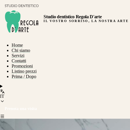
Studio dentistico Regola D'arte
IL VOSTRO SORRISO, LA NOSTRA ARTE
Home
Chi siamo
Servizi
Contatti
Promozioni
Listino prezzi
Prima / Dopo
IT
Prenota una visita